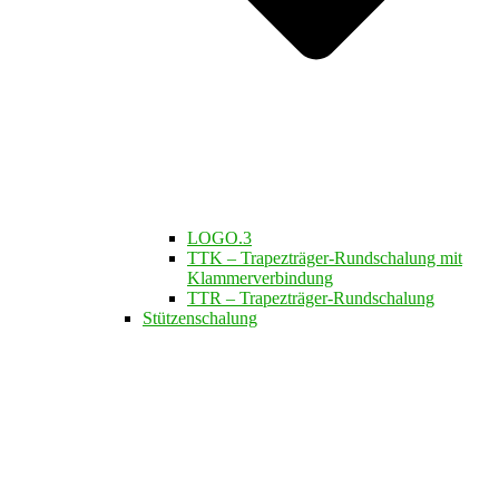
LOGO.3
TTK – Trapezträger-Rundschalung mit
Klammerverbindung
TTR – Trapezträger-Rundschalung
Stützenschalung