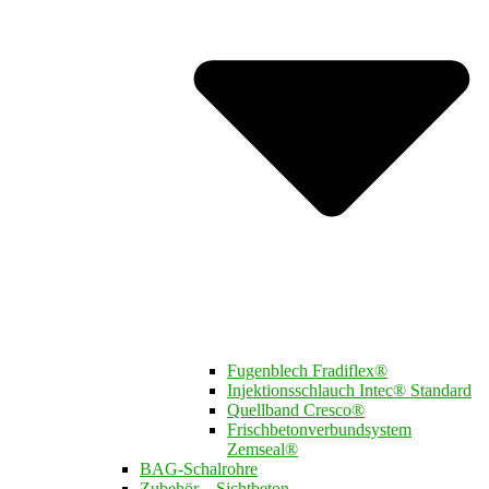
Fugenblech Fradiflex®
Injektionsschlauch Intec® Standard
Quellband Cresco®
Frischbetonverbundsystem
Zemseal®
BAG-Schalrohre
Zubehör – Sichtbeton