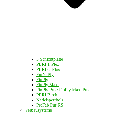
3-Schichtplatte
PERI T-Plex
PERI Q-Plus
FinNaPly
FinPly
FinPly Maxi
FinPly Pro / FinPly Maxi Pro
PERI Birch
Nadelsperrholz
PreFab Pur RS
Verbausysteme