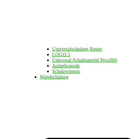
Universalschalung Raster
LOGO.3​
Universal-Schalmaterial Pecafil®
Justierkonsole
Schalzwingen
Wandschalung