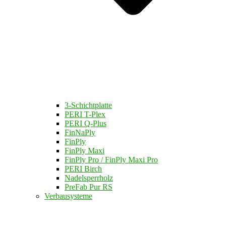
3-Schichtplatte
PERI T-Plex
PERI Q-Plus
FinNaPly
FinPly
FinPly Maxi
FinPly Pro / FinPly Maxi Pro
PERI Birch
Nadelsperrholz
PreFab Pur RS
Verbausysteme