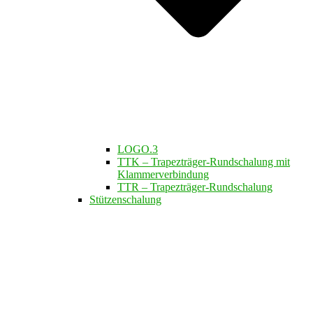
LOGO.3
TTK – Trapezträger-Rundschalung mit
Klammerverbindung
TTR – Trapezträger-Rundschalung
Stützenschalung