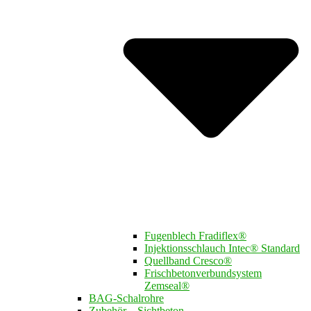
Fugenblech Fradiflex®
Injektionsschlauch Intec® Standard
Quellband Cresco®
Frischbetonverbundsystem
Zemseal®
BAG-Schalrohre
Zubehör – Sichtbeton