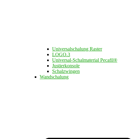
Universalschalung Raster
LOGO.3​
Universal-Schalmaterial Pecafil®
Justierkonsole
Schalzwingen
Wandschalung