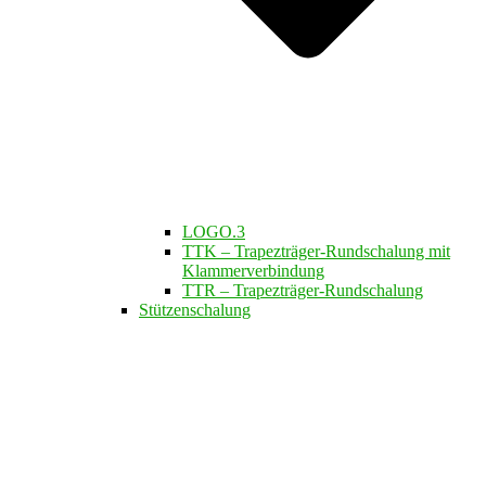
LOGO.3
TTK – Trapezträger-Rundschalung mit
Klammerverbindung
TTR – Trapezträger-Rundschalung
Stützenschalung