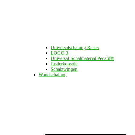
Universalschalung Raster
LOGO.3​
Universal-Schalmaterial Pecafil®
Justierkonsole
Schalzwingen
Wandschalung