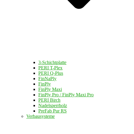
3-Schichtplatte
PERI T-Plex
PERI Q-Plus
FinNaPly
FinPly
FinPly Maxi
FinPly Pro / FinPly Maxi Pro
PERI Birch
Nadelsperrholz
PreFab Pur RS
Verbausysteme