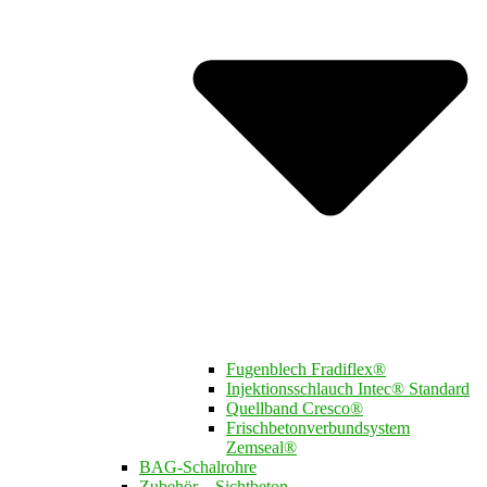
Fugenblech Fradiflex®
Injektionsschlauch Intec® Standard
Quellband Cresco®
Frischbetonverbundsystem
Zemseal®
BAG-Schalrohre
Zubehör – Sichtbeton