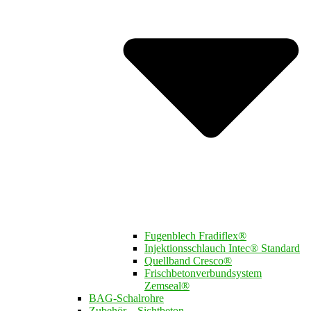
Fugenblech Fradiflex®
Injektionsschlauch Intec® Standard
Quellband Cresco®
Frischbetonverbundsystem
Zemseal®
BAG-Schalrohre
Zubehör – Sichtbeton