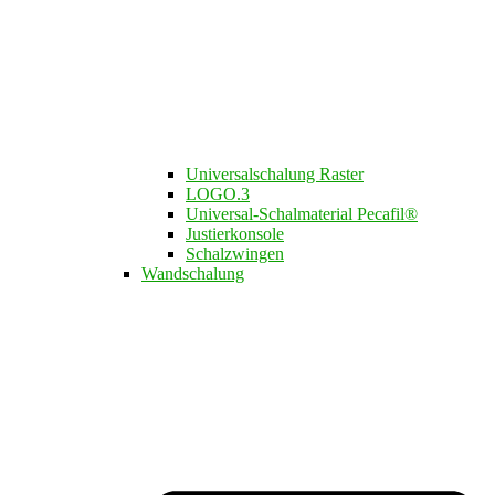
Universalschalung Raster
LOGO.3​
Universal-Schalmaterial Pecafil®
Justierkonsole
Schalzwingen
Wandschalung