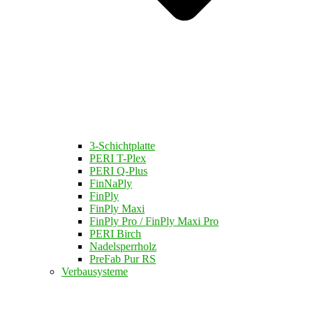
3-Schichtplatte
PERI T-Plex
PERI Q-Plus
FinNaPly
FinPly
FinPly Maxi
FinPly Pro / FinPly Maxi Pro
PERI Birch
Nadelsperrholz
PreFab Pur RS
Verbausysteme