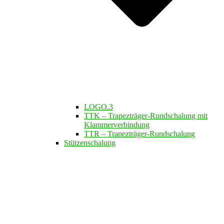
LOGO.3
TTK – Trapezträger-Rundschalung mit
Klammerverbindung
TTR – Trapezträger-Rundschalung
Stützenschalung